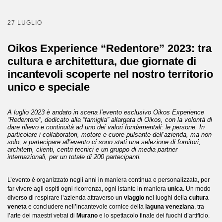
27 LUGLIO
Oikos Experience “Redentore” 2023: tra
cultura e architettura, due giornate di
incantevoli scoperte nel nostro territorio
unico e speciale
A luglio 2023 è andato in scena l’evento esclusivo Oikos Experience
“Redentore”, dedicato alla “famiglia” allargata di Oikos, con la volontà di
dare rilievo e continuità ad uno dei valori fondamentali: le persone. In
particolare i collaboratori, motore e cuore pulsante dell’azienda, ma non
solo, a partecipare all’evento ci sono stati una selezione di fornitori,
architetti, clienti, centri tecnici e un gruppo di media partner
internazionali, per un totale di 200 partecipanti.
L’evento è organizzato negli anni in maniera continua e personalizzata, per
far vivere agli ospiti ogni ricorrenza, ogni istante in maniera
unica
. Un modo
diverso di respirare l’azienda attraverso un
viaggio
nei luoghi della
cultura
veneta
e concludere nell’incantevole cornice della
laguna veneziana
, tra
l’arte dei maestri vetrai di
Murano
e lo spettacolo finale dei fuochi d’artificio.