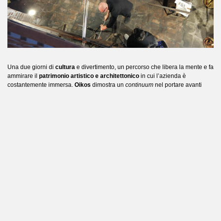
Una due giorni di
cultura
e divertimento, un percorso che libera la mente e fa
ammirare il
patrimonio artistico e architettonico
in cui l’azienda è
costantemente immersa.
Oikos
dimostra un
continuum
nel portare avanti
l’importanza della cultura e allo stesso tempo
valorizza le persone
, entrambi
simboli della propria
identità
e perno del percorso di
crescita
senza limiti.