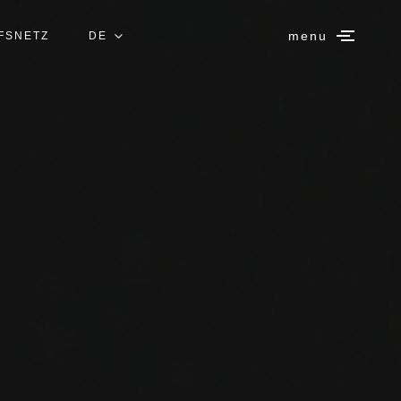
menu
FSNETZ
DE
IT
EN
ES
FR