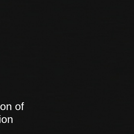
on of
ion