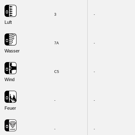
3
-
Luft
7A
-
Wasser
C5
-
Wind
-
-
Feuer
-
-