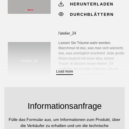
HERUNTERLADEN
Beigeleder
Toskanisches Leder
Rotleder
Natürlicher Piasentina Stein
Invisible white soft touch
Geteilter weißer Schiefer
DURCHBLÄTTERN
l'atelier_24
Lassen Sie Träume wahr werden.
Manchmal ist das, was man sich wünscht,
das, was unmöglich erscheint. Jede große
Reise beginnt mit einer Idee, einem
Onice ivory white glänzend
Arasbescato orobico grau
Traum. In diesem neuen Atelier_24
glänzend
Geteilter schwarzer Schiefer
erzählen wir von den Träumen, die wir
Load more
verwirklicht haben, indem wir
Eingangsarchitektur geschaffen haben,
die unmöglich zu realisieren schien.
HERUNTERLADEN
Informationsanfrage
DURCHBLÄTTERN
Fülle das Formular aus, um Informationen zum Produkt, über
die Verkäufer zu erhalten und um die technische
l'atelier