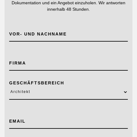
Dokumentation und ein Angebot einzuholen. Wir antworten
innerhalb 48 Stunden.
Das Atelier ist ein dem Handwerk des
Künstlers gewidmeter Raum, ein bisschen
Werkstatt und ein bisschen Museum, ein
bisschen Fabrik und ein bisschen
Wohnzimmer. Wie in einem Atelier,
VOR- UND NACHNAME
erzählen wir hier unsere Projekte und
laden gleichzeitig dazu ein, neue
Interpretationsmöglichkeiten für die
Eingangsarchitekturen zu erschaffen.
FIRMA
HERUNTERLADEN
DURCHBLÄTTERN
GESCHÄFTSBEREICH
l'archivio - Vol. 1
L’ Archivio ist ein photographisches Archiv
und ist jener wertvolle Ort, in dem die
Bilder verwahrt werden, die wir hier
EMAIL
bewahren, aufwerten und übertragen
wollen. Sich inspirieren lassen, das ist
seine Funktion, um neue mögliche Welten