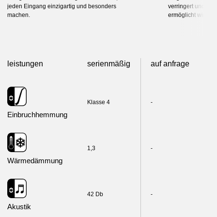
jeden Eingang einzigartig und besonders
verringert und ei
machen.
ermöglicht wird.
leistungen
serienmäßig
auf anfrage
Klasse 4
-
Einbruchhemmung
1,3
-
Wärmedämmung
42 Db
-
Akustik