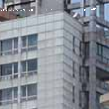
menu
UPLICATO CHIAVE
IT
EN
ES
DE
FR