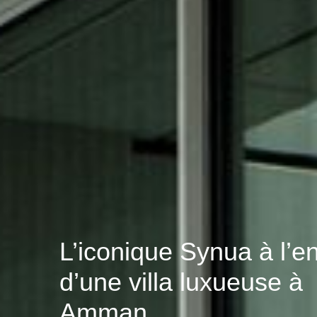
L’iconique Synua à l’e
d’une villa luxueuse à
Amman