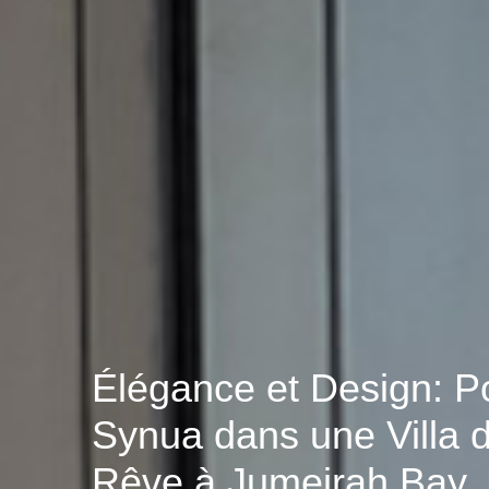
Élégance et Design: P
Synua dans une Villa 
Rêve à Jumeirah Bay,