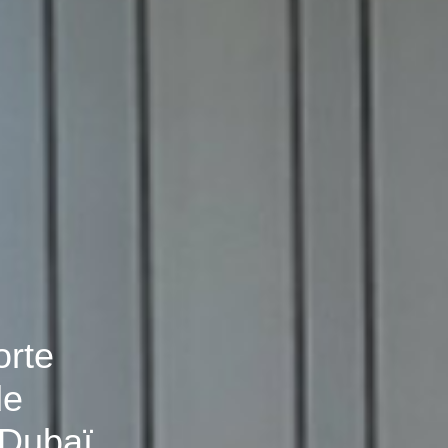
orte
de
 Dubaï