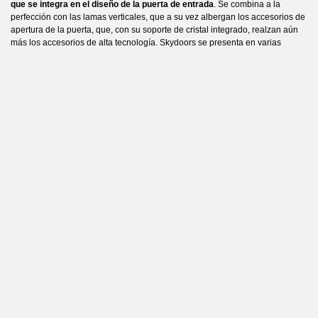
que se integra
en el diseño de la puerta de entrada
. Se combina a la
perfección con las lamas verticales, que a su vez albergan los accesorios de
apertura de la puerta, que, con su soporte de cristal integrado, realzan aún
más los accesorios de alta tecnología. Skydoors se presenta en varias
familias de acabados de aluminio
, cada una de ellas capaz de entrar en
contacto directo con la arquitectura contemporánea y de
impresionar en
términos de efectos visuales y táctiles
.
¿Quiere saber más sobre Skydoors?
Consulte el catálogo digital
dedicado
a la nueva línea de revestimientos.