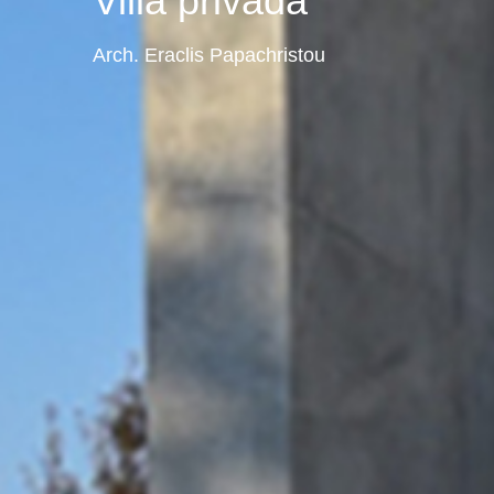
Villa privada
Arch. Eraclis Papachristou